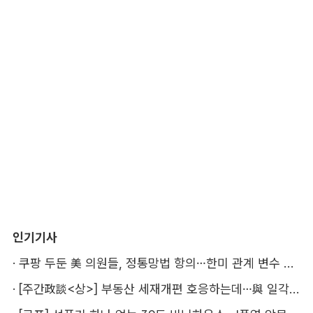
인기기사
·
쿠팡 두둔 美 의원들, 정통망법 항의…한미 관계 변수 될까
·
[주간政談<상>] 부동산 세재개편 호응하는데…與 일각의 속내