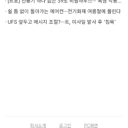
·
[르포] 선풍기 하나 없는 39도 비닐하우스…'폭염 악몽' 꾸는 이주노동자
·
쉴 틈 없이 돌아가는 에어컨…전기화재 여름철에 몰린다
·
UFS 앞두고 메시지 조절?…北, 미사일 발사 후 '침묵'
회사소개
로그인
PC화면