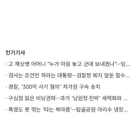
인기기사
·
고 채상병 어머니 "누가 마음 놓고 군대 보내겠나"…임성근 징역 3년에 분통
·
검사는 조언만 하라는 대통령…검찰청 폐지 앞둔 합수본 '딜레마'
·
경찰, '300억 사기 혐의' 차가원 구속 송치
·
구심점 잃은 비당권파…과거 '남원정·친박' 세력화와 다른 점은
·
폭염도 못 꺾는 '타는 목마름'…탑골공원 아리수 냉장고 가보니