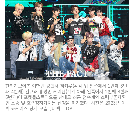
판타지보이즈 이한빈 강민서 히카루(각각 위 왼쪽에서 1번째 3번
째 4번째) 김규래 홍성민 케이단(각각 아래 왼쪽에서 1번째 3번째
5번째)이 포켓돌스튜디오를 상대로 최근 전속계약 효력부존재확
인 소송 및 효력정지가처분 신청을 제기했다. 사진은 2023년 데
뷔 쇼케이스 당시 모습. /더팩트 DB