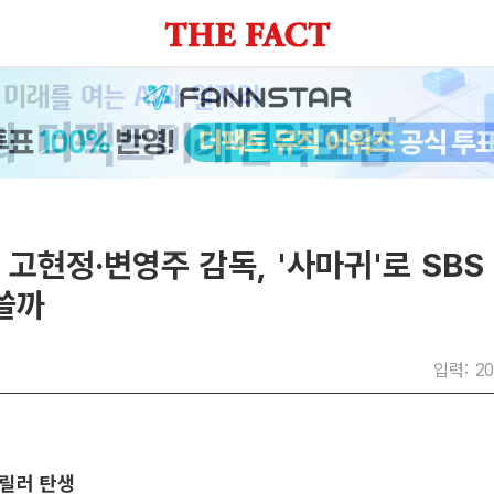
] 고현정·변영주 감독, '사마귀'로 SB
쓸까
입력: 20
스릴러 탄생