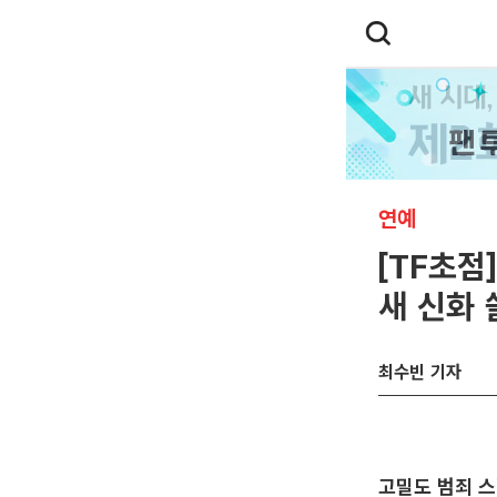
연예
[TF초점
새 신화 
최수빈 기자
고밀도 범죄 