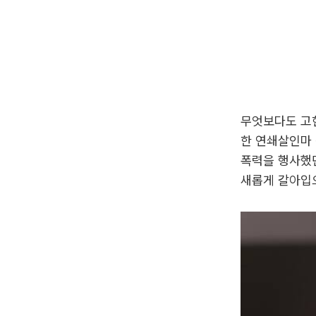
무엇보다도 고현
한 연쇄살인마
폭력을 행사했
새롭게 갈아입