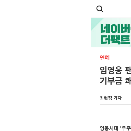
연예
임영웅 
기부금 
최현정 기자
영웅시대 '우주