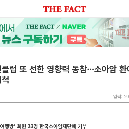
팬클럽 또 선한 영향력 동참…소아암 환
쾌척
입력: 20
여행방' 회원 33명 한국소아암재단에 기부