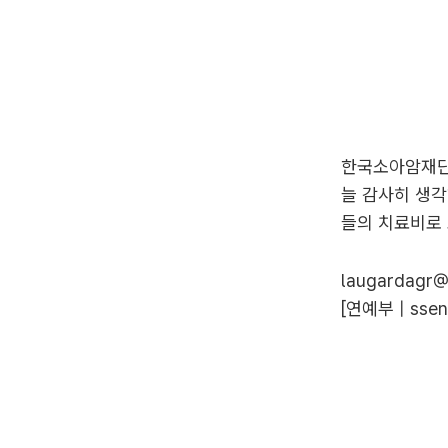
한국소아암재단
늘 감사히 생각
들의 치료비로
laugardagr@t
[연예부 |
ssen