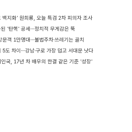
 백지화' 원희룡, 오늘 특검 2차 피의자 조사
된 '탄핵' 공세…정치적 무게감은 뚝
방문객 1만명대…불법주차·쓰레기는 골치
 5도 차이…강남·구로 가장 덥고 서대문 낫다
서인국, 17년 차 배우의 한결 같은 기준 '성장'