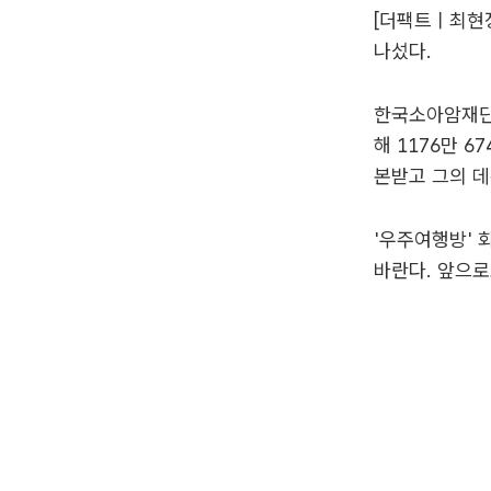
[더팩트ㅣ최현정
나섰다.
한국소아암재단은
해 1176만 
본받고 그의 데
'우주여행방' 
바란다. 앞으로