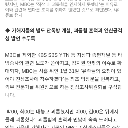
렸지만, MBC는 '직장 내 괴롭힘을 인지하지 못했다'는 이유로
이와 관련해 별다른 조치를 취하지 않았던 것으로 확인됐다. /유
튜브 캡처
◆
가해자들의 별도 단톡방 개설, 괴롭힘 흔적과 인신공격
성 발언 수두룩
MBC를 제외한 KBS SBS YTN 등 지상파 종편채널 등 타
방송사의 관련 보도가 쏟아지고, 정치권 안팎의 이슈로 확
대되자, MBC는 사흘 뒤인 1월 31일 '유족들의 요청이 있
어야 진상조사에 착수하겠다'는 최초 입장문을 번복하고,
외부 전문가를 위원장으로 하는 진상조사위원회를 구성합
니다.
'박00, 최00는 대놓고 괴롭혔지만 이00, 김00은 뒤에서
몰래 괴롭혔다'. 괴롭힘의 흔적과 민낯이 속속 드러나고
있는 가운데 가해자로 지목된 MBC 기상캐스터들은 소셜