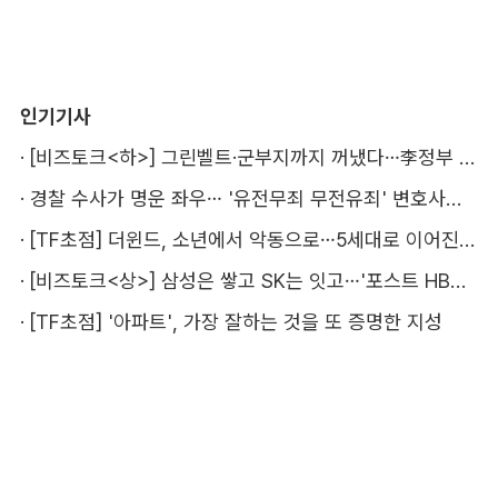
인기기사
·
[비즈토크<하>] 그린벨트·군부지까지 꺼냈다…李정부 '공급 속도전' 통할까
·
경찰 수사가 명운 좌우… '유전무죄 무전유죄' 변호사비 부담 우려
·
[TF초점] 더윈드, 소년에서 악동으로…5세대로 이어진 지코·박경
·
[비즈토크<상>] 삼성은 쌓고 SK는 잇고…'포스트 HBM' 주도권 누가 잡을까
·
[TF초점] '아파트', 가장 잘하는 것을 또 증명한 지성