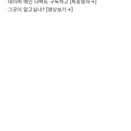
·
네이버 메인 더팩트 구독하고 [특종보자→]
·
그곳이 알고싶냐? [영상보기→]