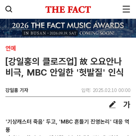
연예
[강일홍의 클로즈업] 故 오요안나
비극, MBC 안일한 '헛발질' 인식
강일홍 기자
입력: 2025.02.10 00:00
'기상캐스터 죽음' 두고, 'MBC 흔들기 진영논리' 대응 역
풍