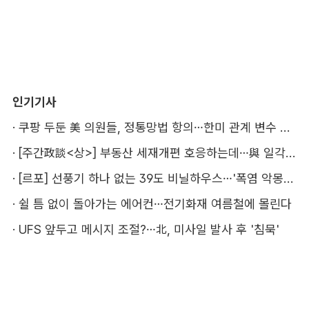
인기기사
·
쿠팡 두둔 美 의원들, 정통망법 항의…한미 관계 변수 될까
·
[주간政談<상>] 부동산 세재개편 호응하는데…與 일각의 속내
·
[르포] 선풍기 하나 없는 39도 비닐하우스…'폭염 악몽' 꾸는 이주노동자
·
쉴 틈 없이 돌아가는 에어컨…전기화재 여름철에 몰린다
·
UFS 앞두고 메시지 조절?…北, 미사일 발사 후 '침묵'