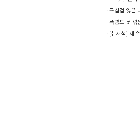
·
구심점 잃은 
·
폭염도 못 꺾
·
[취재석] 제