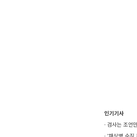
인기기사
·
검사는 조언만
·
'채상병 순직