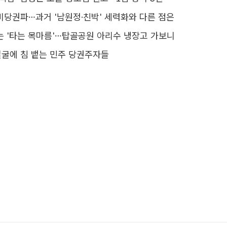
비당권파…과거 '남원정·친박' 세력화와 다른 점은
는 '타는 목마름'…탑골공원 아리수 냉장고 가보니
 얼굴에 침 뱉는 민주 당권주자들