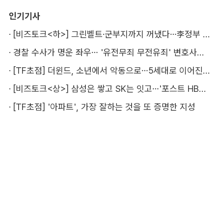
인기기사
·
[비즈토크<하>] 그린벨트·군부지까지 꺼냈다…李정부 '공급 속도전' 통할까
·
경찰 수사가 명운 좌우… '유전무죄 무전유죄' 변호사비 부담 우려
·
[TF초점] 더윈드, 소년에서 악동으로…5세대로 이어진 지코·박경
·
[비즈토크<상>] 삼성은 쌓고 SK는 잇고…'포스트 HBM' 주도권 누가 잡을까
·
[TF초점] '아파트', 가장 잘하는 것을 또 증명한 지성