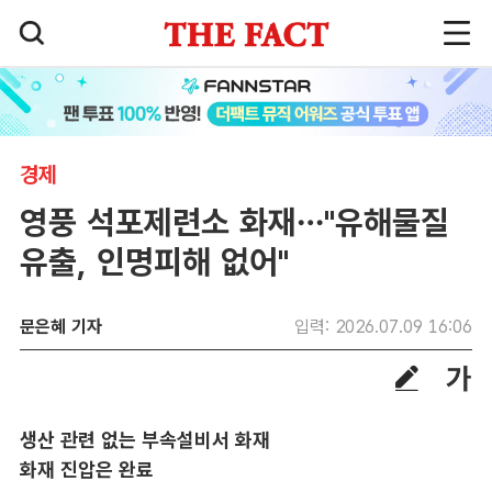
경제
영풍 석포제련소 화재…"유해물질
유출, 인명피해 없어"
문은혜 기자
입력: 2026.07.09 16:06
생산 관련 없는 부속설비서 화재
화재 진압은 완료