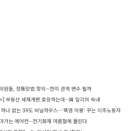
 의원들, 정통망법 항의…한미 관계 변수 될까
>] 부동산 세재개편 호응하는데…與 일각의 속내
기 하나 없는 39도 비닐하우스…'폭염 악몽' 꾸는 이주노동자
돌아가는 에어컨…전기화재 여름철에 몰린다