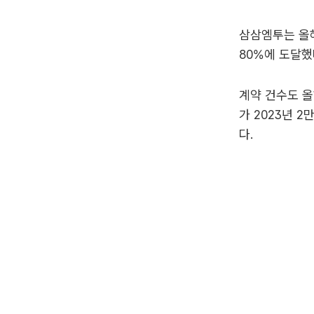
삼삼엠투는 올해
80%에 도달했
계약 건수도 올
가 2023년 
다.