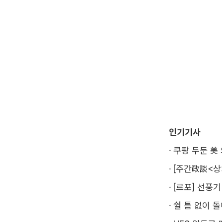
인기기사
·
쿠팡 두둔 美
·
[주간政談<상
·
[르포] 선풍
·
쉴 틈 없이 