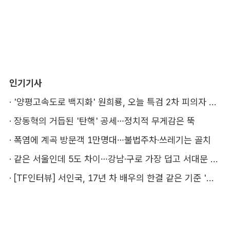
인기기사
·
'양평고속도로 백지화' 원희룡, 오늘 특검 2차 피의자 조사
·
장동혁의 거듭된 '탄핵' 공세…정치적 무게감은 뚝
·
폭염에 계곡 방문객 1만명대…불법주차·쓰레기는 골치
·
같은 서울인데 5도 차이…강남·구로 가장 덥고 서대문 낫다
·
[TF인터뷰] 서인국, 17년 차 배우의 한결 같은 기준 '성장'