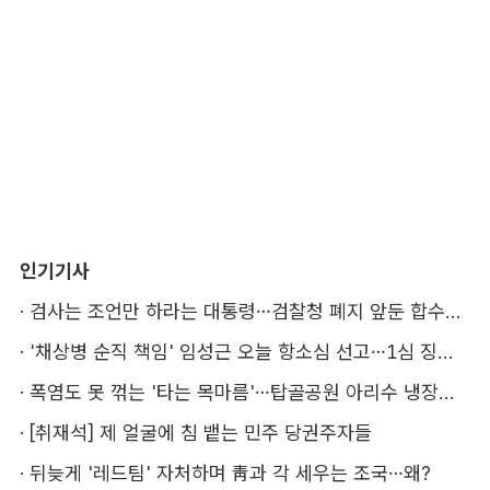
인기기사
·
검사는 조언만 하라는 대통령…검찰청 폐지 앞둔 합수본 '딜레마'
·
'채상병 순직 책임' 임성근 오늘 항소심 선고…1심 징역 3년
·
폭염도 못 꺾는 '타는 목마름'…탑골공원 아리수 냉장고 가보니
·
[취재석] 제 얼굴에 침 뱉는 민주 당권주자들
·
뒤늦게 '레드팀' 자처하며 靑과 각 세우는 조국…왜?