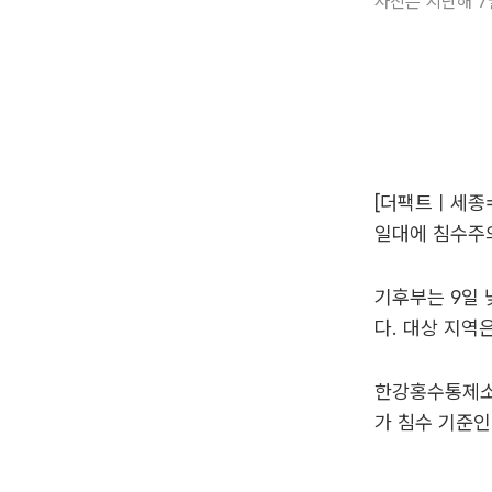
사진은 지난해 7월
[더팩트ㅣ세종
일대에 침수주의
기후부는 9일 
다. 대상 지역
한강홍수통제소
가 침수 기준인