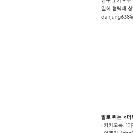
김구범 기후부
밀히 협력해 
danjung638@
발로 뛰는 <더
· 카카오톡: '