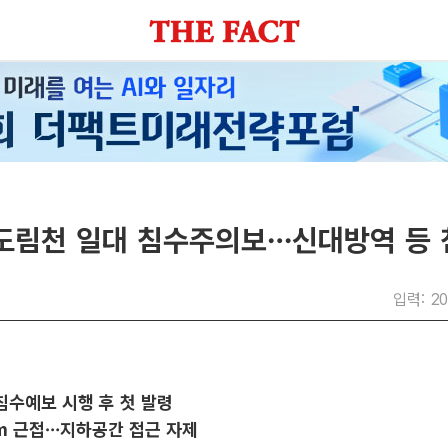
 도림천 일대 침수주의보…신대방역 등 
입력: 20
침수예보 시행 후 첫 발령
㎝ 근접…지하공간 접근 자제