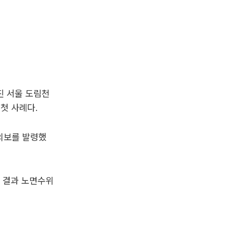
진 서울 도림천
첫 사례다.
주의보를 발령했
 결과 노면수위