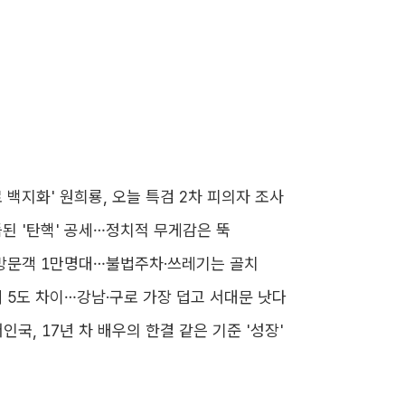
 백지화' 원희룡, 오늘 특검 2차 피의자 조사
된 '탄핵' 공세…정치적 무게감은 뚝
방문객 1만명대…불법주차·쓰레기는 골치
 5도 차이…강남·구로 가장 덥고 서대문 낫다
서인국, 17년 차 배우의 한결 같은 기준 '성장'