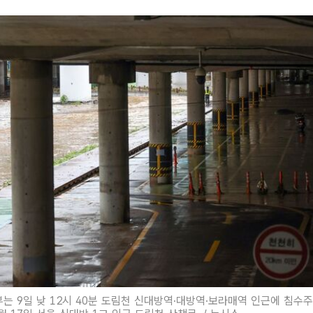
 9일 낮 12시 40분 도림천 신대방역·대방역·보라매역 인근에 침수