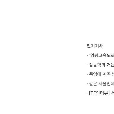
인기기사
·
'양평고속도로
·
장동혁의 거듭
·
폭염에 계곡 
·
같은 서울인데
·
[TF인터뷰] 