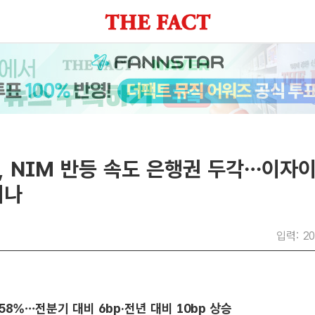
, NIM 반등 속도 은행권 두각…이자
지나
입력: 20
.58%…전분기 대비 6bp·전년 대비 10bp 상승