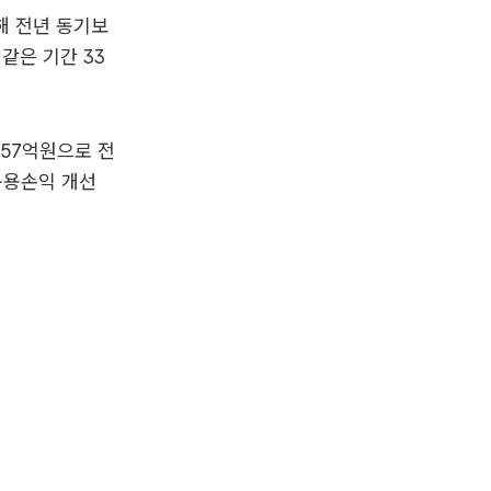
해 전년 동기보
같은 기간 33
757억원으로 전
 운용손익 개선