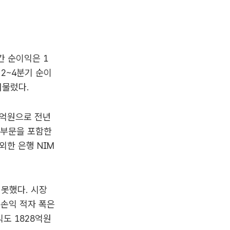
간 순이익은 1
 2~4분기 순이
머물렀다.
1억원으로 전년
드 부문을 포함한
외한 은행 NIM
못했다. 시장
손익 적자 폭은
도 1828억원