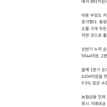
에서 881억원
비용 부담도 커
증가했다. 총영
도를 크게 웃돈
약한 것으로 풀
상반기 누적 순
5544억원, 
올해 1분기 순
6104억원을 
9.5% 많은 
농협금융 전체 
증시 거래대금 