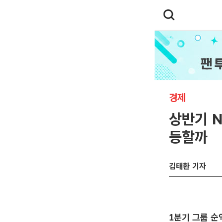
경제
상반기 N
등할까
김태환 기자
1분기 그룹 순