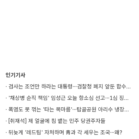
인기기사
·
검사는 조언만 하라는 대통령…검찰청 폐지 앞둔 합수본 '딜레마'
·
'채상병 순직 책임' 임성근 오늘 항소심 선고…1심 징역 3년
·
폭염도 못 꺾는 '타는 목마름'…탑골공원 아리수 냉장고 가보니
·
[취재석] 제 얼굴에 침 뱉는 민주 당권주자들
·
뒤늦게 '레드팀' 자처하며 靑과 각 세우는 조국…왜?