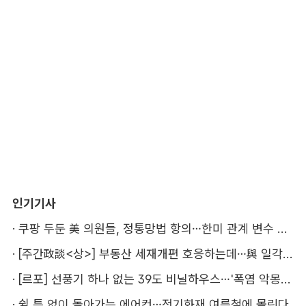
인기기사
·
쿠팡 두둔 美 의원들, 정통망법 항의…한미 관계 변수 될까
·
[주간政談<상>] 부동산 세재개편 호응하는데…與 일각의 속내
·
[르포] 선풍기 하나 없는 39도 비닐하우스…'폭염 악몽' 꾸는 이주노동자
·
쉴 틈 없이 돌아가는 에어컨…전기화재 여름철에 몰린다