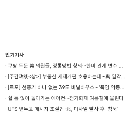
인기기사
·
쿠팡 두둔 美 의원들, 정통망법 항의…한미 관계 변수 될까
·
[주간政談<상>] 부동산 세재개편 호응하는데…與 일각의 속내
·
[르포] 선풍기 하나 없는 39도 비닐하우스…'폭염 악몽' 꾸는 이주노동자
·
쉴 틈 없이 돌아가는 에어컨…전기화재 여름철에 몰린다
·
UFS 앞두고 메시지 조절?…北, 미사일 발사 후 '침묵'