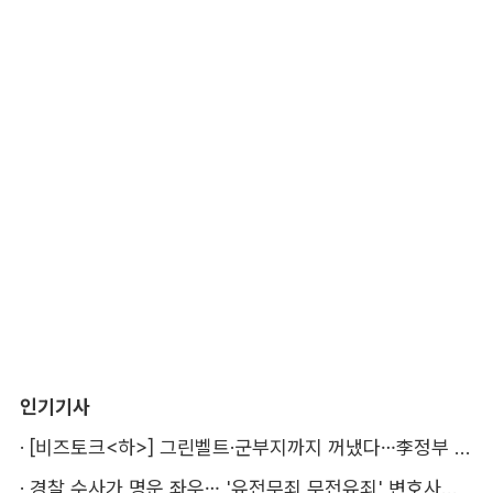
인기기사
·
[비즈토크<하>] 그린벨트·군부지까지 꺼냈다…李정부 '공급 속도전' 통할까
·
경찰 수사가 명운 좌우… '유전무죄 무전유죄' 변호사비 부담 우려