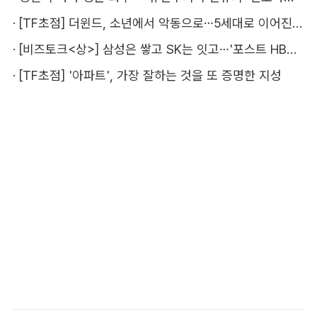
·
[TF초점] 더윈드, 소년에서 악동으로…5세대로 이어진 지코·박경
·
[비즈토크<상>] 삼성은 쌓고 SK는 잇고…'포스트 HBM' 주도권 누가 잡을까
·
[TF초점] '아파트', 가장 잘하는 것을 또 증명한 지성