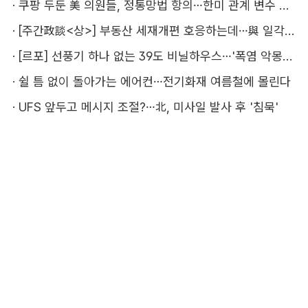
·
쿠팡 두둔 美 의원들, 정통망법 항의…한미 관계 변수 될까
·
[주간政談<상>] 부동산 세재개편 호응하는데…與 일각의 속내
·
[르포] 선풍기 하나 없는 39도 비닐하우스…'폭염 악몽' 꾸는 이주노동자
·
쉴 틈 없이 돌아가는 에어컨…전기화재 여름철에 몰린다
·
UFS 앞두고 메시지 조절?…北, 미사일 발사 후 '침묵'