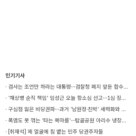
인기기사
·
검사는 조언만 하라는 대통령…검찰청 폐지 앞둔 합수본 '딜레마'
·
'채상병 순직 책임' 임성근 오늘 항소심 선고…1심 징역 3년
·
구심점 잃은 비당권파…과거 '남원정·친박' 세력화와 다른 점은
·
폭염도 못 꺾는 '타는 목마름'…탑골공원 아리수 냉장고 가보니
·
[취재석] 제 얼굴에 침 뱉는 민주 당권주자들