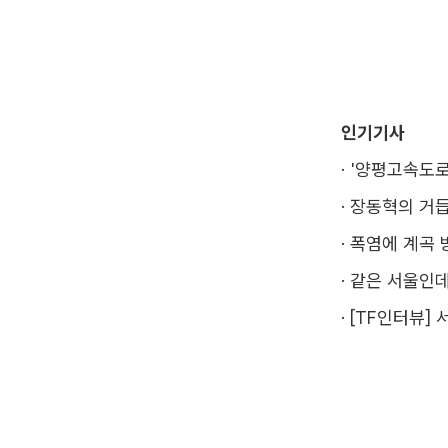
인기기사
·
'양평고속도로
·
장동혁의 거듭
·
폭염에 계곡 
·
같은 서울인데
·
[TF인터뷰] 