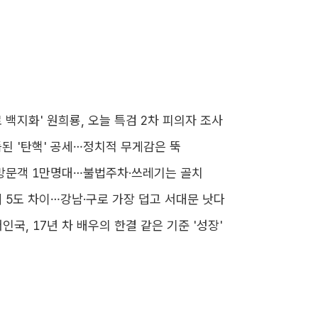
 백지화' 원희룡, 오늘 특검 2차 피의자 조사
된 '탄핵' 공세…정치적 무게감은 뚝
방문객 1만명대…불법주차·쓰레기는 골치
 5도 차이…강남·구로 가장 덥고 서대문 낫다
서인국, 17년 차 배우의 한결 같은 기준 '성장'