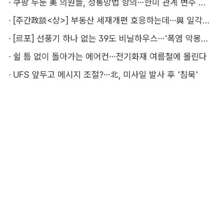
·
쿠팡 두둔 美 의원들, 정통망법 항의…한미 관계 변수 될까
·
[주간政談<상>] 부동산 세재개편 호응하는데…與 일각의 속내
·
[르포] 선풍기 하나 없는 39도 비닐하우스…'폭염 악몽' 꾸는 이주노동자
·
쉴 틈 없이 돌아가는 에어컨…전기화재 여름철에 몰린다
·
UFS 앞두고 메시지 조절?…北, 미사일 발사 후 '침묵'