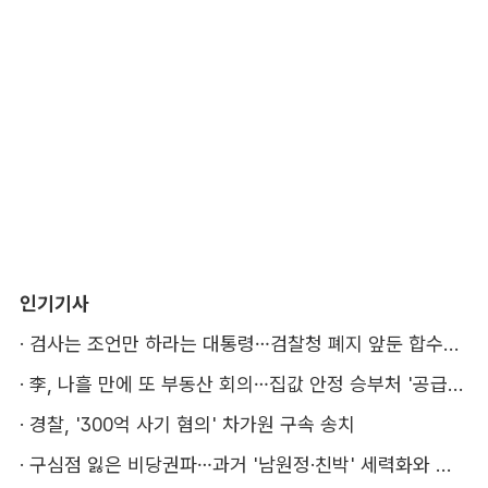
인기기사
·
검사는 조언만 하라는 대통령…검찰청 폐지 앞둔 합수본 '딜레마'
·
李, 나흘 만에 또 부동산 회의…집값 안정 승부처 '공급' 점검
·
경찰, '300억 사기 혐의' 차가원 구속 송치
·
구심점 잃은 비당권파…과거 '남원정·친박' 세력화와 다른 점은