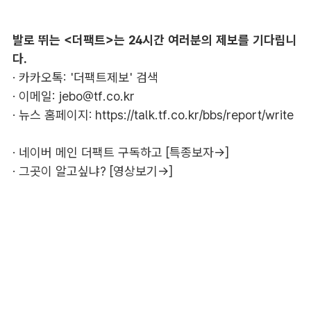
발로 뛰는 <더팩트>는 24시간 여러분의 제보를 기다립니
다.
· 카카오톡: '더팩트제보' 검색
· 이메일:
jebo@tf.co.kr
· 뉴스 홈페이지:
https://talk.tf.co.kr/bbs/report/write
·
네이버 메인 더팩트 구독하고 [특종보자→]
·
그곳이 알고싶냐? [영상보기→]