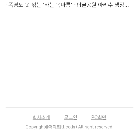
·
폭염도 못 꺾는 '타는 목마름'…탑골공원 아리수 냉장고 가보니
회사소개
로그인
PC화면
Copyright@더팩트(tf.co.kr) All right reserved.