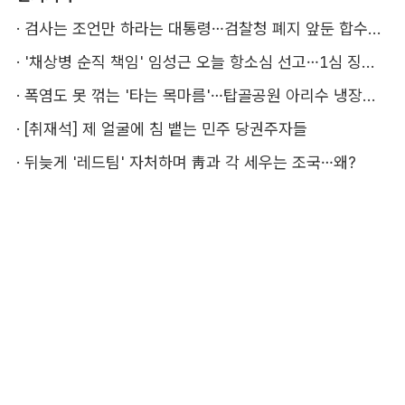
·
검사는 조언만 하라는 대통령…검찰청 폐지 앞둔 합수본 '딜레마'
·
'채상병 순직 책임' 임성근 오늘 항소심 선고…1심 징역 3년
·
폭염도 못 꺾는 '타는 목마름'…탑골공원 아리수 냉장고 가보니
·
[취재석] 제 얼굴에 침 뱉는 민주 당권주자들
·
뒤늦게 '레드팀' 자처하며 靑과 각 세우는 조국…왜?