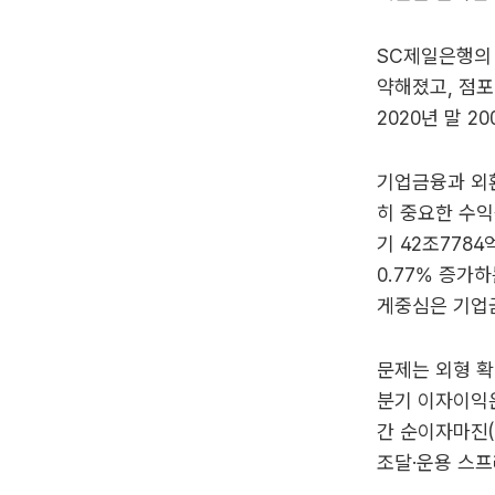
SC제일은행의
약해졌고, 점포
2020년 말 2
기업금융과 외환
히 중요한 수익
기 42조7784
0.77% 증가
게중심은 기업
문제는 외형 확
분기 이자이익은
간 순이자마진(
조달·운용 스프