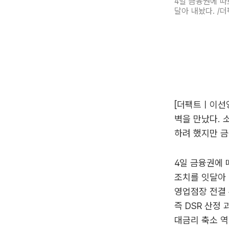
4일 금융권에 따
달아 내놨다. /더
[더팩트ㅣ이선영
벽을 만났다. 
하려 했지만 금
4일 금융권에
조치를 잇달아 
영업점장 전결 
즉 DSR 산정
대금리 축소 역