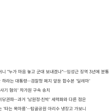
머니 "누가 마음 놓고 군대 보내겠나"…임성근 징역 3년에 분통
 하라는 대통령…검찰청 폐지 앞둔 합수본 '딜레마'
억 사기 혐의' 차가원 구속 송치
비당권파…과거 '남원정·친박' 세력화와 다른 점은
는 '타는 목마름'…탑골공원 아리수 냉장고 가보니