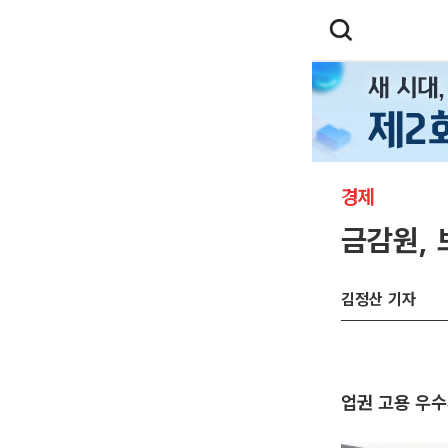
경제
금감원,
김정산 기자
업권 고용 우수