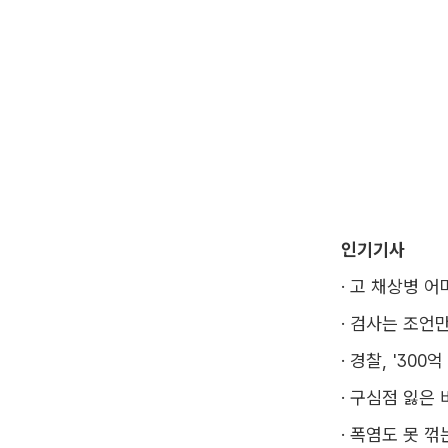
인기기사
·
고 채상병 어
·
검사는 조언만
·
경찰, '300
·
구심점 잃은 
·
폭염도 못 꺾