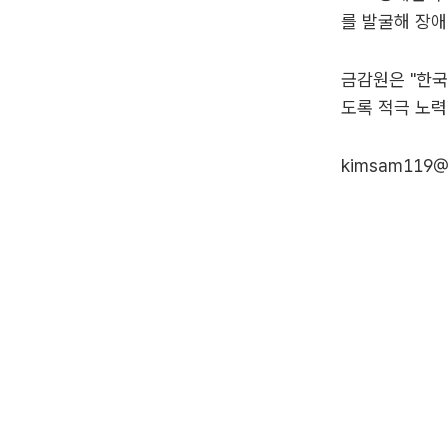
를 발굴해 장애
금감원은 "한국
도록 적극 노력
kimsam119@t