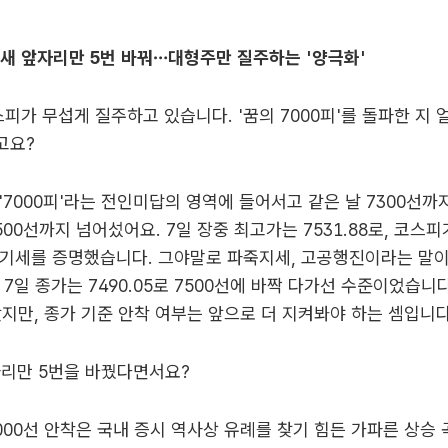
년새 앞자리만 5번 바꿔…대형주만 질주하는 '양극화'
피가 무섭게 질주하고 있습니다. '꿈의 7000피'를 돌파한 지 얼
고요?
일 '7000피'라는 전인미답의 영역에 들어서고 같은 날 7300선까
500선까지 넘어섰어요. 7일 장중 최고가는 7531.88로, 코스
 기세를 증명했습니다. 그야말로 파죽지세, 고공행진이라는 말이
 7일 종가는 7490.05로 7500선에 바짝 다가선 수준이었습니
았지만, 종가 기준 안착 여부는 앞으로 더 지켜봐야 하는 셈입니다
자리만 5번을 바꿨다면서요?
7000선 안착은 국내 증시 역사상 유례를 찾기 힘든 가파른 상승