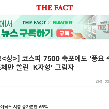
<상>] 코스피 7500 축포에도 '풍요 
체만 쏠린 'K자형' 그림자
입력: 20
이닉스 시총 증가분만 65%