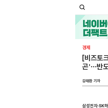
경제
[비즈토크
곤'…반도
김태환 기자
삼성전자·SK하