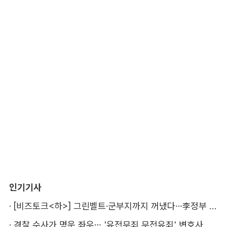
인기기사
·
[비즈토크<하>] 그린벨트·군부지까지 꺼냈다…李정부 '공급 속도전' 통할까
·
경찰 수사가 명운 좌우… '유전무죄 무전유죄' 변호사비 부담 우려