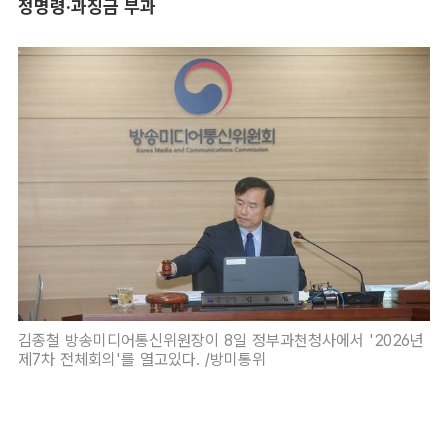
정명령·과징금 부과
김종철 방송미디어통신위원장이 8일 정부과천청사에서 '2026년
제7차 전체회의'를 열고있다. /방미통위