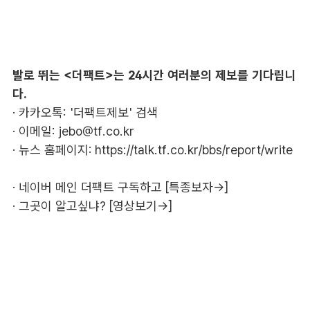
발로 뛰는 <더팩트>는 24시간 여러분의 제보를 기다립니
다.
· 카카오톡: '더팩트제보' 검색
· 이메일:
jebo@tf.co.kr
· 뉴스 홈페이지:
https://talk.tf.co.kr/bbs/report/write
·
네이버 메인 더팩트 구독하고 [특종보자→]
·
그곳이 알고싶냐? [영상보기→]