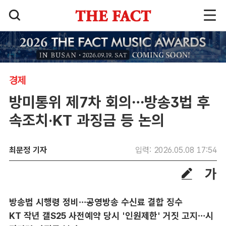
경제
방미통위 제7차 회의…방송3법 후
속조치·KT 과징금 등 논의
최문정 기자
입력: 2026.05.08 17:54
방송법 시행령 정비…공영방송 수신료 결합 징수
KT 작년 갤S25 사전예약 당시 '인원제한' 거짓 고지…시