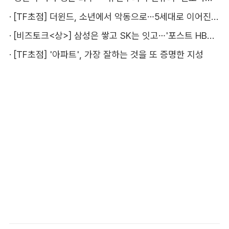
·
[TF초점] 더윈드, 소년에서 악동으로…5세대로 이어진 지코·박경
·
[비즈토크<상>] 삼성은 쌓고 SK는 잇고…'포스트 HBM' 주도권 누가 잡을까
·
[TF초점] '아파트', 가장 잘하는 것을 또 증명한 지성