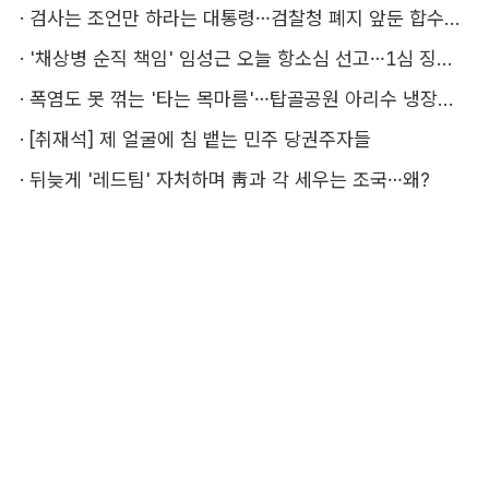
·
검사는 조언만 하라는 대통령…검찰청 폐지 앞둔 합수본 '딜레마'
·
'채상병 순직 책임' 임성근 오늘 항소심 선고…1심 징역 3년
·
폭염도 못 꺾는 '타는 목마름'…탑골공원 아리수 냉장고 가보니
·
[취재석] 제 얼굴에 침 뱉는 민주 당권주자들
·
뒤늦게 '레드팀' 자처하며 靑과 각 세우는 조국…왜?