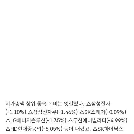
시가총액 상위 종목 희비는 엇갈렸다. △삼성전자
(-1.10%) △삼성전자우(-1.46%) △SK스퀘어(-0.09%)
△LG에너지솔루션(-1.35%) △두산에너빌리티(-4.99%)
△HD현대중공업(-5.05%) 등이 내렸고, △SK하이닉스