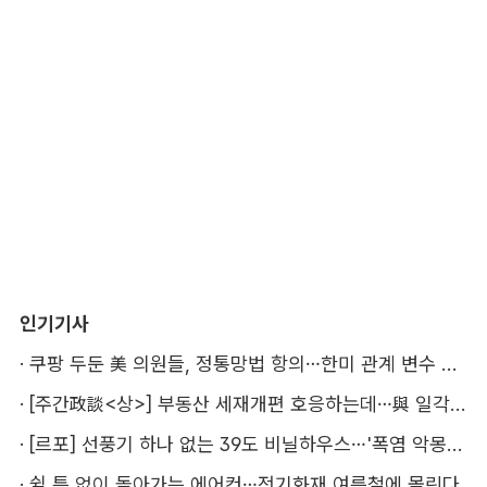
인기기사
·
쿠팡 두둔 美 의원들, 정통망법 항의…한미 관계 변수 될까
·
[주간政談<상>] 부동산 세재개편 호응하는데…與 일각의 속내
·
[르포] 선풍기 하나 없는 39도 비닐하우스…'폭염 악몽' 꾸는 이주노동자
·
쉴 틈 없이 돌아가는 에어컨…전기화재 여름철에 몰린다