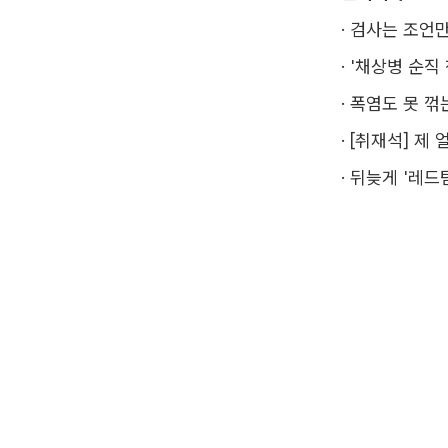
·
검사는 조언만
·
'채상병 순직
·
폭염도 못 꺾
·
[취재석] 제
·
뒤늦게 '레드