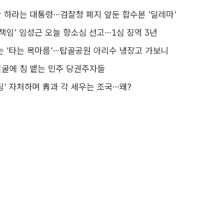
 하라는 대통령…검찰청 폐지 앞둔 합수본 '딜레마'
 책임' 임성근 오늘 항소심 선고…1심 징역 3년
는 '타는 목마름'…탑골공원 아리수 냉장고 가보니
 얼굴에 침 뱉는 민주 당권주자들
팀' 자처하며 靑과 각 세우는 조국…왜?