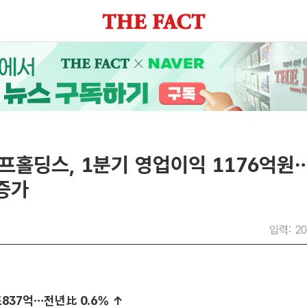
프홀딩스, 1분기 영업이익 1176억원
 증가
입력: 20
조837억…전년比 0.6% ↑