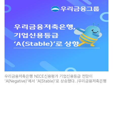
우리금융저축은행 NICE신용평가 기업신용등급 전망이
'A(Negative)'에서 'A(Stable)'로 상승했다. /우리금융저축은행