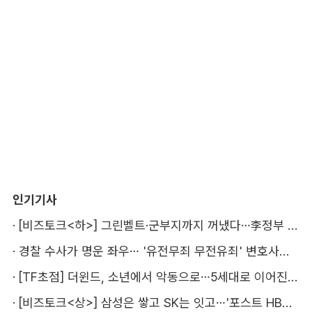
인기기사
·
[비즈토크<하>] 그린벨트·군부지까지 꺼냈다…李정부 '공급 속도전' 통할까
·
경찰 수사가 명운 좌우… '유전무죄 무전유죄' 변호사비 부담 우려
·
[TF초점] 더윈드, 소년에서 악동으로…5세대로 이어진 지코·박경
·
[비즈토크<상>] 삼성은 쌓고 SK는 잇고…'포스트 HBM' 주도권 누가 잡을까