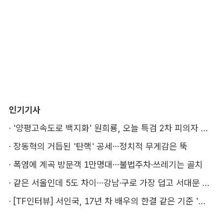
인기기사
·
'양평고속도로 백지화' 원희룡, 오늘 특검 2차 피의자 조사
·
장동혁의 거듭된 '탄핵' 공세…정치적 무게감은 뚝
·
폭염에 계곡 방문객 1만명대…불법주차·쓰레기는 골치
·
같은 서울인데 5도 차이…강남·구로 가장 덥고 서대문 낫다
·
[TF인터뷰] 서인국, 17년 차 배우의 한결 같은 기준 '성장'