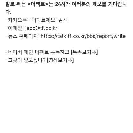
발로 뛰는 <더팩트>는 24시간 여러분의 제보를 기다립니
다.
· 카카오톡: '더팩트제보' 검색
· 이메일:
jebo@tf.co.kr
· 뉴스 홈페이지:
https://talk.tf.co.kr/bbs/report/write
·
네이버 메인 더팩트 구독하고 [특종보자→]
·
그곳이 알고싶냐? [영상보기→]