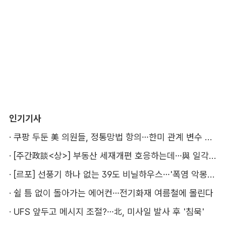
인기기사
·
쿠팡 두둔 美 의원들, 정통망법 항의…한미 관계 변수 될까
·
[주간政談<상>] 부동산 세재개편 호응하는데…與 일각의 속내
·
[르포] 선풍기 하나 없는 39도 비닐하우스…'폭염 악몽' 꾸는 이주노동자
·
쉴 틈 없이 돌아가는 에어컨…전기화재 여름철에 몰린다
·
UFS 앞두고 메시지 조절?…北, 미사일 발사 후 '침묵'