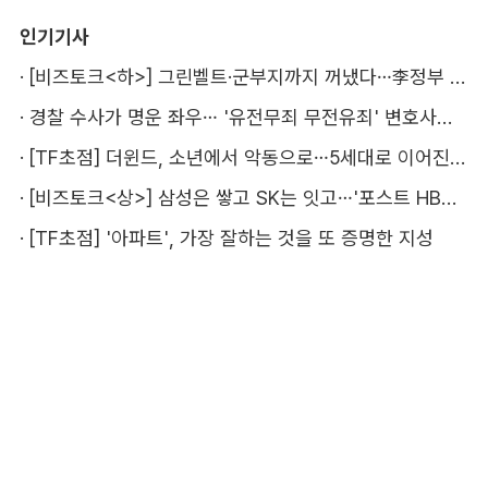
인기기사
·
[비즈토크<하>] 그린벨트·군부지까지 꺼냈다…李정부 '공급 속도전' 통할까
·
경찰 수사가 명운 좌우… '유전무죄 무전유죄' 변호사비 부담 우려
·
[TF초점] 더윈드, 소년에서 악동으로…5세대로 이어진 지코·박경
·
[비즈토크<상>] 삼성은 쌓고 SK는 잇고…'포스트 HBM' 주도권 누가 잡을까
·
[TF초점] '아파트', 가장 잘하는 것을 또 증명한 지성