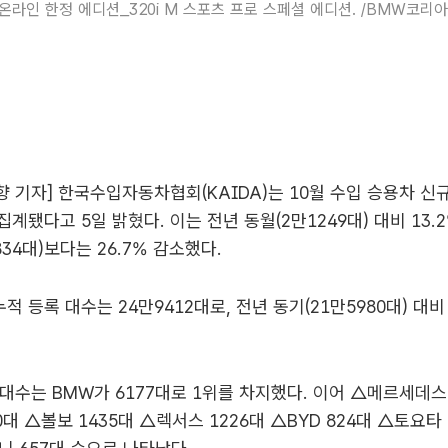
 온라인 한정 에디션_320i M 스포츠 프로 스페셜 에디션. /BMW코리아
 기자] 한국수입자동차협회(KAIDA)는 10월 수입 승용차 신
집계됐다고 5일 밝혔다. 이는 전년 동월(2만1249대) 대비 13.
834대)보다는 26.7% 감소했다.
누적 등록 대수는 24만9412대로, 전년 동기(21만5980대) 대비 
대수는 BMW가 6177대로 1위를 차지했다. 이어 △메르세데스-
대 △볼보 1435대 △렉서스 1226대 △BYD 824대 △토요타