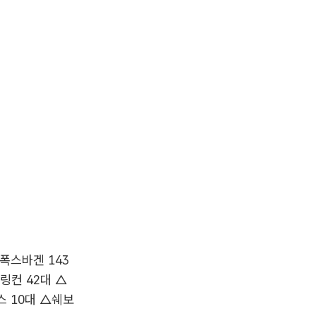
폭스바겐 143
링컨 42대 △
스 10대 △쉐보