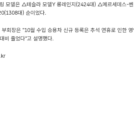
링 모델은 △테슬라 모델Y 롱레인지(2424대) △메르세데스-벤츠 
20(1308대) 순이었다.
A 부회장은 "10월 수입 승용차 신규 등록은 추석 연휴로 인한 
대비 줄었다"고 설명했다.
.kr