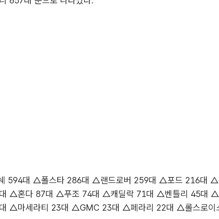
미니 657대 순으로 나타났다.
 594대 △폴스타 286대 △랜드로버 259대 △포드 216대 △
7대 △혼다 87대 △푸조 74대 △캐딜락 71대 △벤틀리 45대 △
대 △마세라티 23대 △GMC 23대 △페라리 22대 △롤스로이