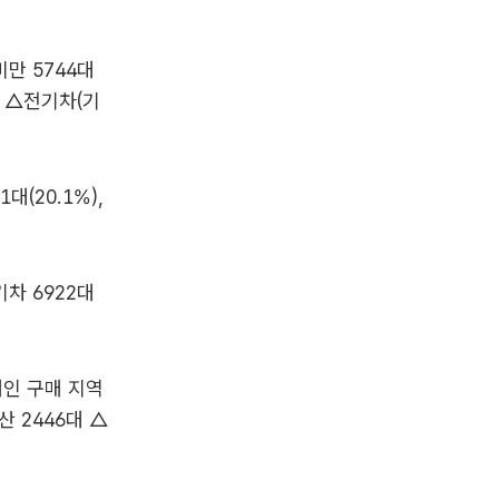
미만 5744대
%) △전기차(기
대(20.1%),
차 6922대
 개인 구매 지역
산 2446대 △