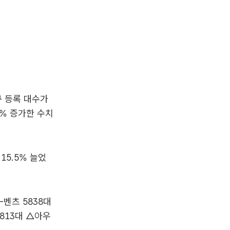
규 등록 대수가
2% 증가한 수치
15.5% 늘었
벤츠 5838대
 813대 △아우