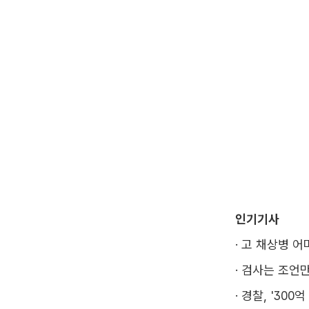
인기기사
·
고 채상병 어
·
검사는 조언만
·
경찰, '300