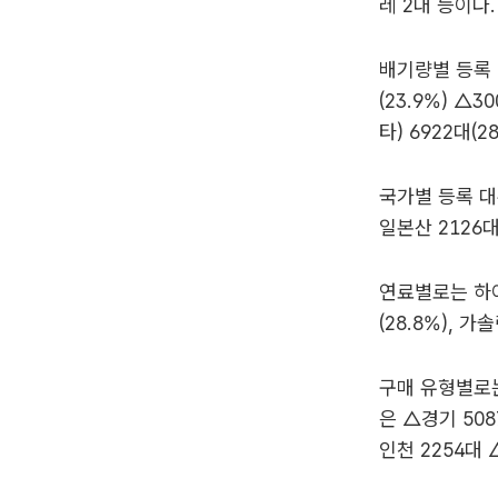
레 2대 등이다.
배기량별 등록 대
(23.9%) △3
타) 6922대(2
국가별 등록 대수
일본산 2126대(
연료별로는 하이
(28.8%), 가
구매 유형별로는 
은 △경기 508
인천 2254대 