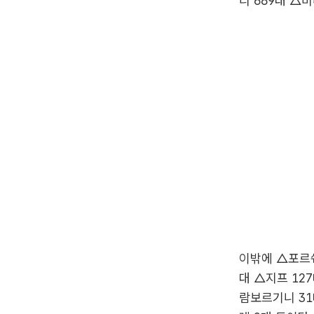
디 689대 △
이밖에 △포르쉐
대 △지프 12
람보르기니 31