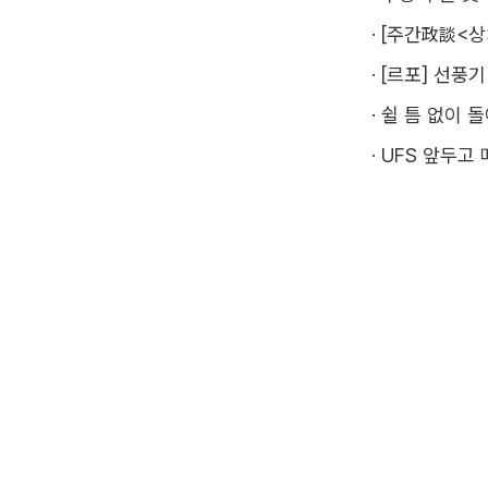
·
[주간政談<상
·
[르포] 선풍
·
쉴 틈 없이 
·
UFS 앞두고 