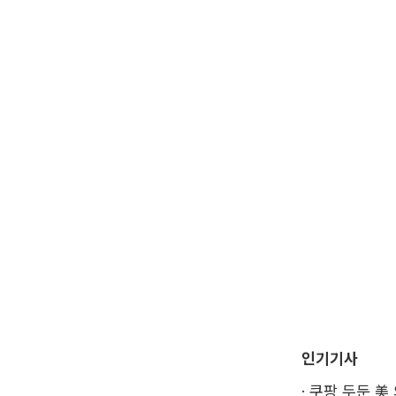
인기기사
·
쿠팡 두둔 美