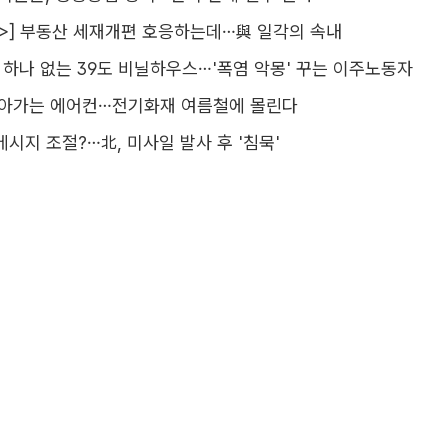
>] 부동산 세재개편 호응하는데…與 일각의 속내
기 하나 없는 39도 비닐하우스…'폭염 악몽' 꾸는 이주노동자
돌아가는 에어컨…전기화재 여름철에 몰린다
메시지 조절?…北, 미사일 발사 후 '침묵'