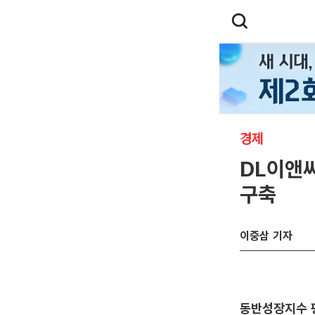
경제
DL이앤씨
구축
이중삼 기자
동반성장지수 평