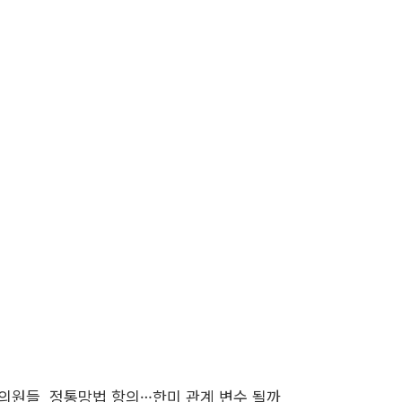
 의원들, 정통망법 항의…한미 관계 변수 될까