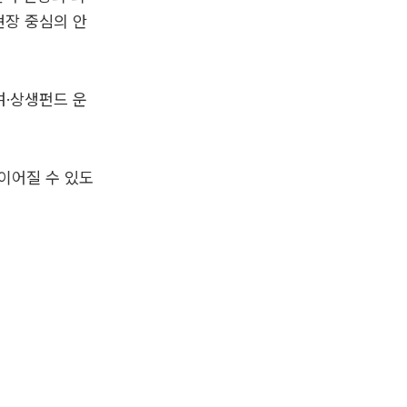
현장 중심의 안
여·상생펀드 운
이어질 수 있도