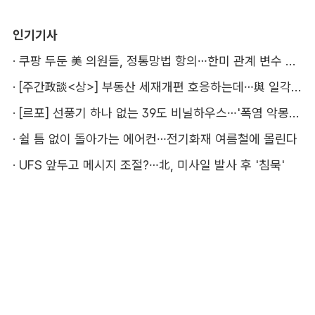
인기기사
·
쿠팡 두둔 美 의원들, 정통망법 항의…한미 관계 변수 될까
·
[주간政談<상>] 부동산 세재개편 호응하는데…與 일각의 속내
·
[르포] 선풍기 하나 없는 39도 비닐하우스…'폭염 악몽' 꾸는 이주노동자
·
쉴 틈 없이 돌아가는 에어컨…전기화재 여름철에 몰린다
·
UFS 앞두고 메시지 조절?…北, 미사일 발사 후 '침묵'