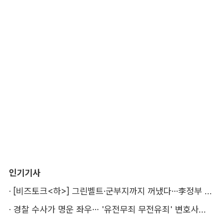
인기기사
·
[비즈토크<하>] 그린벨트·군부지까지 꺼냈다…李정부 '공급 속도전' 통할까
·
경찰 수사가 명운 좌우… '유전무죄 무전유죄' 변호사비 부담 우려