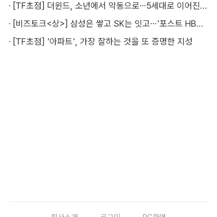
·
[TF초점] 더윈드, 소년에서 악동으로…5세대로 이어진 지코·박경
·
[비즈토크<상>] 삼성은 쌓고 SK는 잇고…'포스트 HBM' 주도권 누가 잡을까
·
[TF초점] '아파트', 가장 잘하는 것을 또 증명한 지성