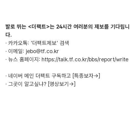
발로 뛰는 <더팩트>는 24시간 여러분의 제보를 기다립니
다.
· 카카오톡: '더팩트제보' 검색
· 이메일:
jebo@tf.co.kr
· 뉴스 홈페이지:
https://talk.tf.co.kr/bbs/report/write
·
네이버 메인 더팩트 구독하고 [특종보자→]
·
그곳이 알고싶냐? [영상보기→]