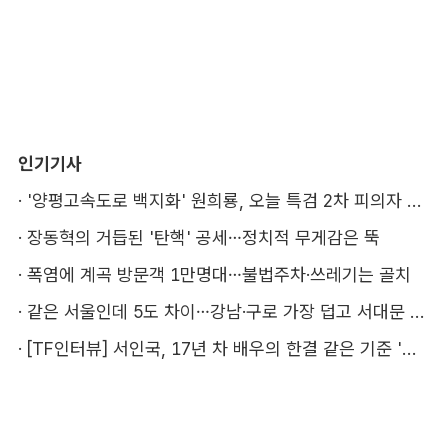
인기기사
·
'양평고속도로 백지화' 원희룡, 오늘 특검 2차 피의자 조사
·
장동혁의 거듭된 '탄핵' 공세…정치적 무게감은 뚝
·
폭염에 계곡 방문객 1만명대…불법주차·쓰레기는 골치
·
같은 서울인데 5도 차이…강남·구로 가장 덥고 서대문 낫다
·
[TF인터뷰] 서인국, 17년 차 배우의 한결 같은 기준 '성장'