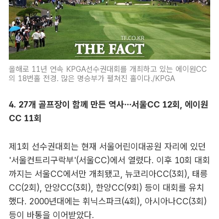
올해로 11년 연속 KPGA선수권대회를 개최하고 있는 에이원CC
의 18번홀 전경. 많은 명승부가 펼쳐진 홀이다./KPGA
4. 27개 골프장이 함께 만든 역사…서울CC 12회, 에이원
CC 11회
제1회 선수권대회는 현재 서울어린이대공원 자리에 있던
'서울컨트리구락부'(서울CC)에서 열렸다. 이후 10회 대회
까지는 서울CC에서만 개최됐고, 뉴코리아CC(3회), 태릉
CC(2회), 안양CC(3회), 한양CC(9회) 등이 대회를 유치
했다. 2000년대에는 휘닉스파크(4회), 아시아나CC(3회)
등이 바통을 이어받았다.