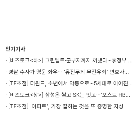
인기기사
·
[비즈토크<하>] 그린벨트·군부지까지 꺼냈다…李정부 '공급 속도전' 통할까
·
경찰 수사가 명운 좌우… '유전무죄 무전유죄' 변호사비 부담 우려
·
[TF초점] 더윈드, 소년에서 악동으로…5세대로 이어진 지코·박경
·
[비즈토크<상>] 삼성은 쌓고 SK는 잇고…'포스트 HBM' 주도권 누가 잡을까
·
[TF초점] '아파트', 가장 잘하는 것을 또 증명한 지성