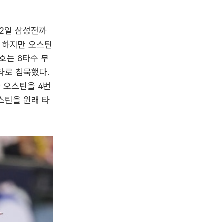
12일 삼성전까
. 하지만 오스틴
호는 8타수 무
타로 침묵했다.
 오스틴을 4번
스틴을 원래 타