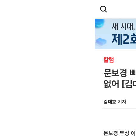
칼럼
문보경 빠
없어 [김
김대호 기자
문보경 부상 이