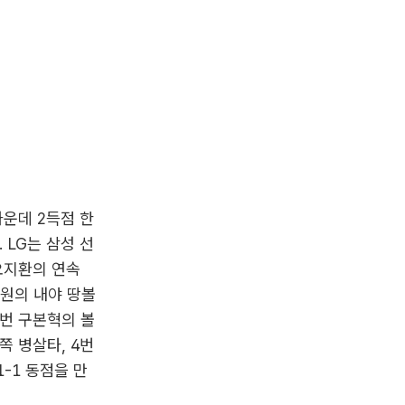
가운데 2득점 한
 LG는 삼성 선
 오지환의 연속
동원의 내야 땅볼
2번 구본혁의 볼
쪽 병살타, 4번
-1 동점을 만