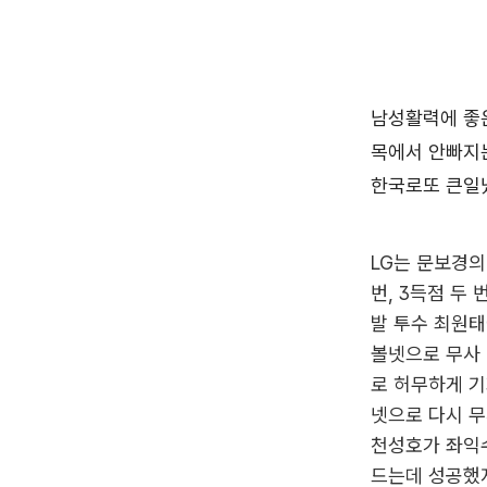
LG는 문보경의
번, 3득점 두
발 투수 최원태
볼넷으로 무사 
로 허무하게 기
넷으로 다시 무
천성호가 좌익수
드는데 성공했