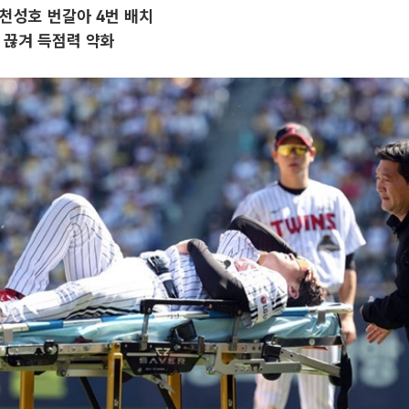
천성호 번갈아 4번 배치
 끊겨 득점력 약화