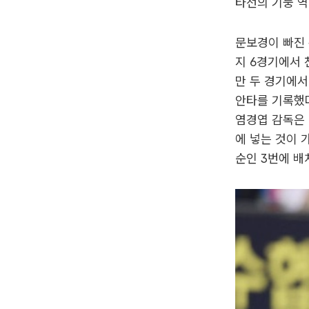
타선의 기둥 역
문보경이 빠진 
지 6경기에서 
만 두 경기에서
안타를 기록했다
염경엽 감독은
에 넣는 것이 
순인 3번에 배