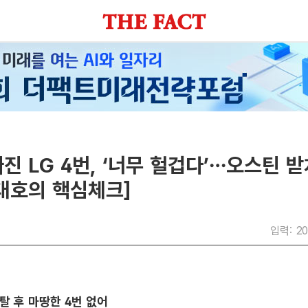
진 LG 4번, ‘너무 헐겁다’…오스틴 
대호의 핵심체크]
입력: 20
탈 후 마땅한 4번 없어