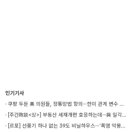
인기기사
·
쿠팡 두둔 美 의원들, 정통망법 항의…한미 관계 변수 될까
·
[주간政談<상>] 부동산 세재개편 호응하는데…與 일각의 속내
·
[르포] 선풍기 하나 없는 39도 비닐하우스…'폭염 악몽' 꾸는 이주노동자