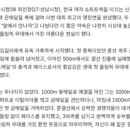
남시청)와 최민정(27·성남시청), 한국 여자 쇼트트랙을 이끄는 
 은메달을 목에 걸며 이번 대회 최고의 명장면을 완성했다. 두
 "앞에서 만나자"고 나눴다던 이 짧은 약속은 나란히 시상대 높
올림픽 무대에서 가장 아름다운 현실이 됐다.
김길리에게 유독 가혹하게 시작됐다. 첫 종목이었던 혼성 계주
짐에 휩쓸려 넘어졌고, 이어진 500m에서도 결선 진출에 실패했
노메달'의 충격과 에이스로서의 중압감은 생애 첫 올림픽 무대에
였다.
 무너지지 않았다. 1000m 동메달로 예열을 마친 그는 3000
퍼트로 이탈리아를 꺾고 금메달을 견인하더니, 마침내 1500
전 첫 금메달을 거머쥐었다. 준결선에서 강력한 경쟁자들이 대거
들림 없이 페이스를 유지했고, 3바퀴를 남기고 완벽하게 승부를
올림픽 무대를 가장 환한 웃음으로 마무리하며, 자신이 왜 짙은 