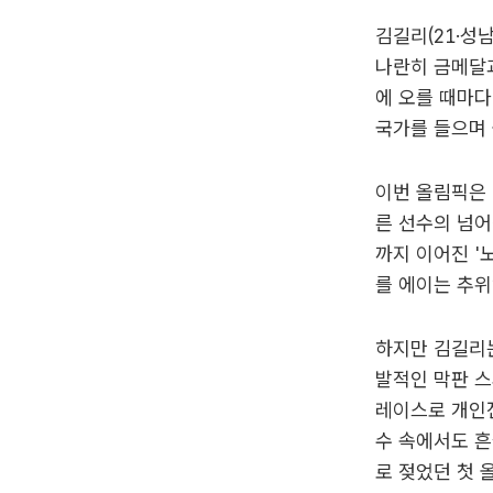
김길리(21·성
나란히 금메달과
에 오를 때마다
국가를 들으며 
이번 올림픽은 
른 선수의 넘어
까지 이어진 '
를 에이는 추위
하지만 김길리는
발적인 막판 스
레이스로 개인
수 속에서도 흔
로 젖었던 첫 