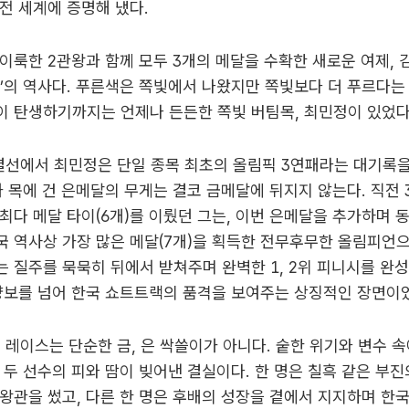
전 세계에 증명해 냈다.
이룩한 2관왕과 함께 모두 3개의 메달을 수확한 새로운 여제, 
’의 역사다. 푸른색은 쪽빛에서 나왔지만 쪽빛보다 더 푸르다는
 탄생하기까지는 언제나 든든한 쪽빛 버팀목, 최민정이 있었다
 결선에서 최민정은 단일 종목 최초의 올림픽 3연패라는 대기록
가 목에 건 은메달의 무게는 결코 금메달에 뒤지지 않는다. 직전 
최다 메달 타이(6개)를 이뤘던 그는, 이번 은메달을 추가하며 
 역사상 가장 많은 메달(7개)을 획득한 전무후무한 올림피언으
 질주를 묵묵히 뒤에서 받쳐주며 완벽한 1, 2위 피니시를 완
양보를 넘어 한국 쇼트트랙의 품격을 보여주는 상징적인 장면이
m 레이스는 단순한 금, 은 싹쓸이가 아니다. 숱한 위기와 변수 
 두 선수의 피와 땀이 빚어낸 결실이다. 한 명은 칠흑 같은 부진
왕관을 썼고, 다른 한 명은 후배의 성장을 곁에서 지지하며 한