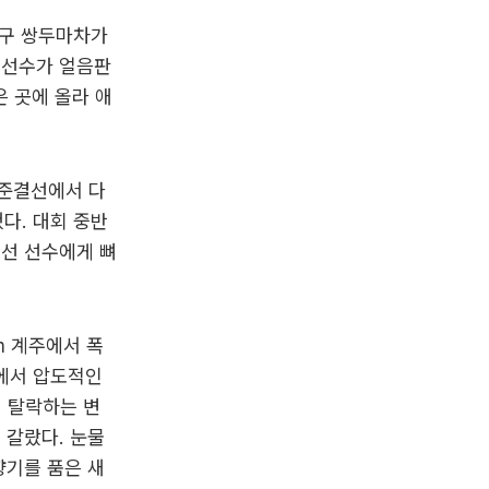
신구 쌍두마차가
 선수가 얼음판
은 곳에 올라 애
 준결선에서 다
다. 대회 중반
 선 선수에게 뼈
m 계주에서 폭
m에서 압도적인
 탈락하는 변
 갈랐다. 눈물
향기를 품은 새