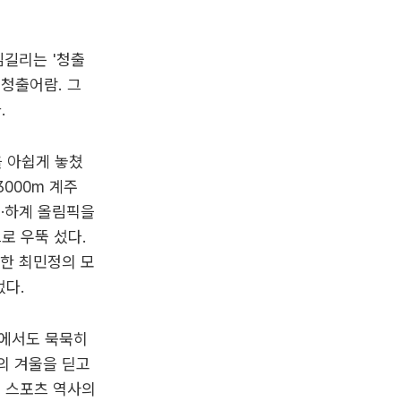
김길리는 '청출
 청출어람. 그
.
을 아쉽게 놓쳤
3000m 계주
동·하계 올림픽을
로 우뚝 섰다.
성한 최민정의 모
었다.
속에서도 묵묵히
의 겨울을 딛고
국 스포츠 역사의