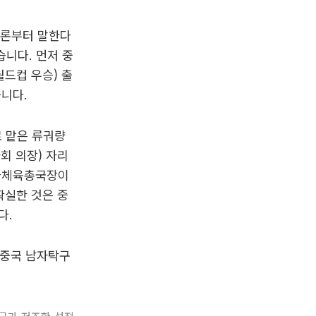
결론부터 말한다
습니다. 먼저 중
드컵 우승) 출
니다.
로 맡은 류궈량
회 의장) 자리
국가체육총국장이
확실한 것은 중
다.