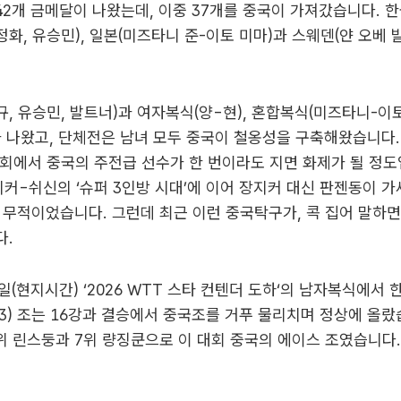
 42개 금메달이 나왔는데, 이중 37개를 중국이 가져갔습니다. 한
정화, 유승민), 일본(미즈타니 준-이토 미마)과 스웨덴(얀 오베 
, 유승민, 발트너)과 여자복식(양-현), 혼합복식(미즈타니-이
가 나왔고, 단체전은 남녀 모두 중국이 철옹성을 구축해왔습니다
회에서 중국의 주전급 선수가 한 번이라도 지면 화제가 될 정도
커-쉬신의 ‘슈퍼 3인방 시대’에 이어 장지커 대신 판젠동이 가세
 무적이었습니다. 그런데 최근 이런 중국탁구가, 콕 집어 말하
다.
7일(현지시간) ‘2026 WTT 스타 컨텐더 도하‘의 남자복식에서
(23) 조는 16강과 결승에서 중국조를 거푸 물리치며 정상에 올랐
위 린스둥과 7위 량징쿤으로 이 대회 중국의 에이스 조였습니다