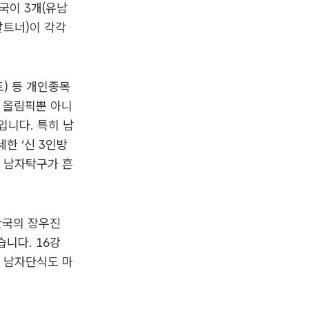
국이 3개(유남
발트너)이 각각
토) 등 개인종목
. 올림픽뿐 아니
입니다. 특히 남
한 ‘신 3인방
면 남자탁구가 흔
 한국의 장우진
습니다. 16강
. 남자단식도 마