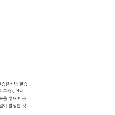
 우승은커녕 결승
 우승). 앞서
둥을 꺾으며 금
열이 발생한 것