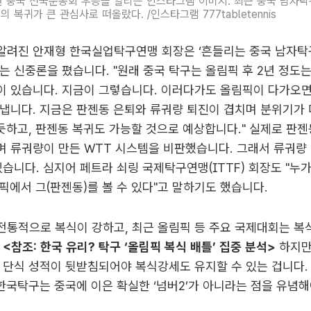
년 중국 전국운동회 우승을 알리는 인스타그램 이미지. 최근 중국 남자
 복귀가 큰 관심사로 떠올랐다. /인스타그램 777tabletennis
알려진 안재형 한국실업탁구연맹 회장은 ‘흔들리는 중국 남자탁
는 신중론을 폈습니다. "원래 중국 탁구는 올림픽 후 2년 정도
이 있습니다. 지금이 그렇습니다. 이러다가도 올림픽이 다가오면
냅니다. 지금은 판젠동 은퇴와 류궈량 퇴진이 겹치며 분위기가 
 듯하고, 판젠동 복귀도 가능할 것으로 예상합니다." 실제로 판
 류궈량이 만든 WTT 시스템을 비판했습니다. 그래서 류궈량
있습니다. 심지어 페트라 쇠링 국제탁구연맹(ITTF) 회장도 "누
올림픽에서 그(판젠동)를 볼 수 있다"고 말하기도 했습니다.
전통적으로 복식이 강하고, 최근 올림픽 등 주요 국제대회는 복
.
<참조:
한국 유리? 탁구 ‘올림픽 복식 배틀’ 집중 분석
>
하지만
 단식 성적이 뒷받침되어야 복식강세도 유지할 수 있는 겁니다.
 한국탁구는 중국에 이은 확실한 ‘넘버2’가 아니라는 점을 유념해