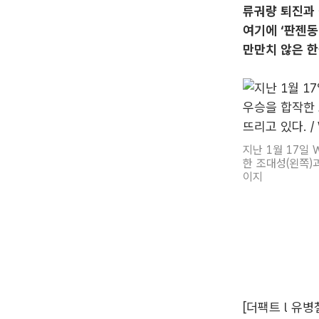
류궈량 퇴진과
여기에 ‘판젠동 
만만치 않은 
지난 1월 17일
한 조대성(왼쪽)
이지
[더팩트 l 유