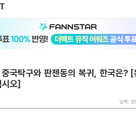
 중국탁구와 판젠동의 복귀, 한국은? 
렉시오]
입력: 20