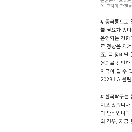
판젠동의 2025
에 그치며 판젠동의
# 중국통으로 
볼 필요가 있다
운영되는 경향
로 정상을 지켜
죠. 곧 정비될
은퇴를 선언하며
자극이 될 수 
2028 LA 
# 한국탁구는 
이고 있습니다
이 단식입니다.
의 경우, 지금