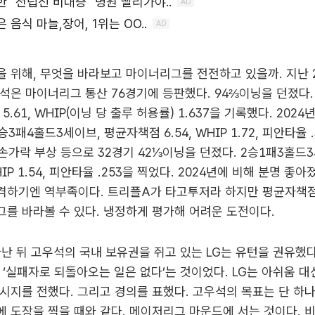
 위해, 무엇을 바라보고 마이너리그를 전전하고 있을까. 지난 
석은 마이너리그 통산 76경기에 등판했다. 94⅔이닝을 던졌다.
5.61, WHIP(이닝 당 출루 허용률) 1.637을 기록했다. 2024
승3패4홀드3세이브, 평균자책점 6.54, WHIP 1.72, 피안타율 
엔 손가락 부상 등으로 32경기 42⅓이닝을 던졌다. 2승1패3홀드
WHIP 1.54, 피안타율 .253을 찍었다. 2024년에 비해 분명 좋
격하기엔 역부족이다. 트리플A가 타고투저라 하지만 평균자책점
를 바라볼 수 있다. 냉정하게 평가해 어려운 도전이다.
끝난 뒤 고우석의 국내 보유권을 쥐고 있는 LG는 유턴을 권유했다
 ‘실패자로 되돌아오는 일은 없다’는 것이었다. LG는 아쉬움 대
시지를 전했다. 그리고 경의를 표했다. 고우석의 목표는 단 하나
 도장을 찍을 때와 같다. 메이저리그 마운드에 서는 것이다. 