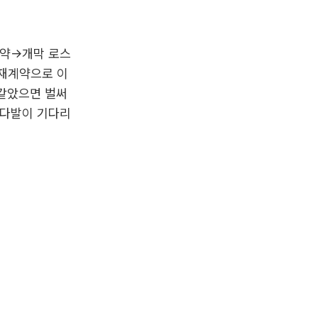
계약→개막 로스
재계약으로 이
 같았으면 벌써
돈다발이 기다리