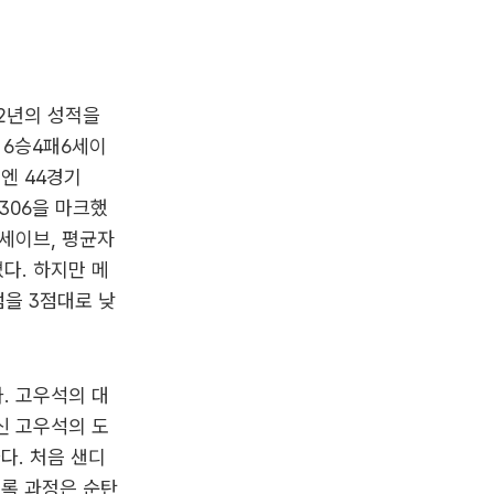
2년의 성적을
 6승4패6세이
년엔 44경기
.306을 마크했
3세이브, 평균자
아졌다. 하지만 메
을 3점대로 낮
. 고우석의 대
신 고우석의 도
다. 처음 샌디
비록 과정은 순탄