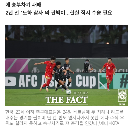
에 승부차기 패배
2년 전 '도하 참사'와 판박이...현실 직시 수술 필요
한국 23세 이하 축구대표팀은 24일 베트남에 두 차례나 리드를
내주는 경기를 펼치며 단 한 번도 앞서나가지 못한 데다 수적 우
위도 살리지 못하고 승부차기로 져 충격을 안겼다./제다=KFA