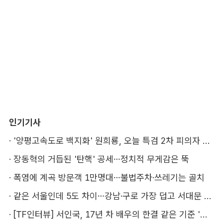
인기기사
·
'양평고속도로 백지화' 원희룡, 오늘 특검 2차 피의자 조사
·
장동혁의 거듭된 '탄핵' 공세…정치적 무게감은 뚝
·
폭염에 계곡 방문객 1만명대…불법주차·쓰레기는 골치
·
같은 서울인데 5도 차이…강남·구로 가장 덥고 서대문 낫다
·
[TF인터뷰] 서인국, 17년 차 배우의 한결 같은 기준 '성장'