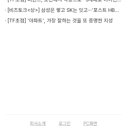
·
[비즈토크<상>] 삼성은 쌓고 SK는 잇고…'포스트 HBM' 주도권 누가 잡을까
·
[TF초점] '아파트', 가장 잘하는 것을 또 증명한 지성
회사소개
로그인
PC화면