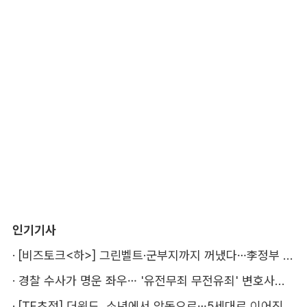
인기기사
·
[비즈토크<하>] 그린벨트·군부지까지 꺼냈다…李정부 '공급 속도전' 통할까
·
경찰 수사가 명운 좌우… '유전무죄 무전유죄' 변호사비 부담 우려
·
[TF초점] 더윈드, 소년에서 악동으로…5세대로 이어진 지코·박경