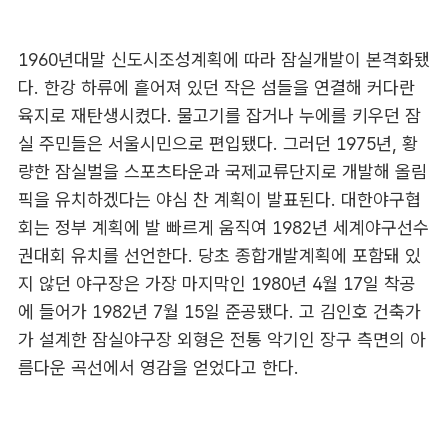
1960년대말 신도시조성계획에 따라 잠실개발이 본격화됐
다. 한강 하류에 흩어져 있던 작은 섬들을 연결해 커다란
육지로 재탄생시켰다. 물고기를 잡거나 누에를 키우던 잠
실 주민들은 서울시민으로 편입됐다. 그러던 1975년, 황
량한 잠실벌을 스포츠타운과 국제교류단지로 개발해 올림
픽을 유치하겠다는 야심 찬 계획이 발표된다. 대한야구협
회는 정부 계획에 발 빠르게 움직여 1982년 세계야구선수
권대회 유치를 선언한다. 당초 종합개발계획에 포함돼 있
지 않던 야구장은 가장 마지막인 1980년 4월 17일 착공
에 들어가 1982년 7월 15일 준공됐다. 고 김인호 건축가
가 설계한 잠실야구장 외형은 전통 악기인 장구 측면의 아
름다운 곡선에서 영감을 얻었다고 한다.