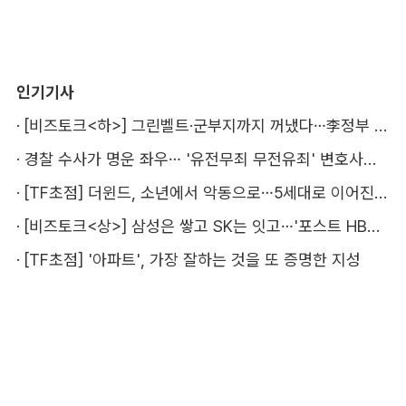
인기기사
·
[비즈토크<하>] 그린벨트·군부지까지 꺼냈다…李정부 '공급 속도전' 통할까
·
경찰 수사가 명운 좌우… '유전무죄 무전유죄' 변호사비 부담 우려
·
[TF초점] 더윈드, 소년에서 악동으로…5세대로 이어진 지코·박경
·
[비즈토크<상>] 삼성은 쌓고 SK는 잇고…'포스트 HBM' 주도권 누가 잡을까
·
[TF초점] '아파트', 가장 잘하는 것을 또 증명한 지성