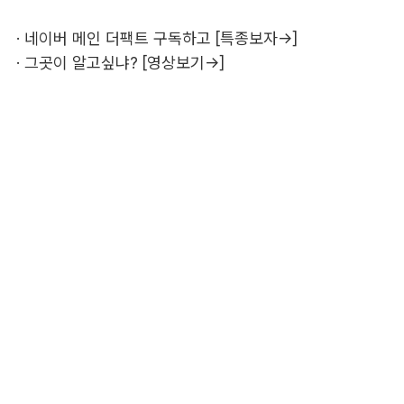
·
네이버 메인 더팩트 구독하고 [특종보자→]
·
그곳이 알고싶냐? [영상보기→]