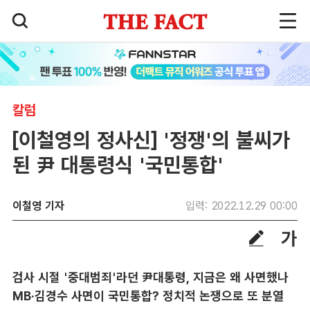
칼럼
[이철영의 정사신] '정쟁'의 불씨가
된 尹 대통령식 '국민통합'
이철영 기자
입력: 2022.12.29 00:00
검사 시절 '중대범죄'라던 尹대통령, 지금은 왜 사면했나
MB·김경수 사면이 국민통합? 정치적 논쟁으로 또 분열