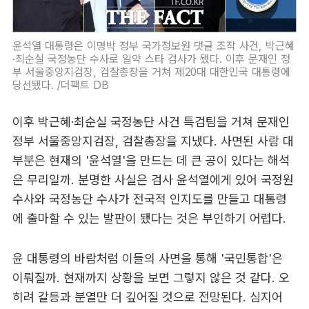
윤석열 대통령은 이명박 정부 국가정보원 댓글 조작 사건, 박근혜
·최순실 국정농단 수사로 일약 스타 검사가 됐다. 이후 문재인 정
부 서울중앙지검장, 검찰총장을 거쳐 제20대 대한민국 대통령에
당선됐다. /더팩트 DB
이후 박근혜·최순실 국정농단 사건 특검팀을 거쳐 문재인
정부 서울중앙지검장, 검찰총장을 지냈다. 사면된 사람 대
부분은 현재의 '윤석열'을 만드는 데 큰 공이 있다는 해석
은 무리일까. 분명한 사실은 검사 윤석열에게 있어 국정원
수사와 국정농단 수사가 전국적 인지도를 만들고 대통령
에 출마할 수 있는 발판이 됐다는 것은 부인하기 어렵다.
윤 대통령의 바람처럼 이들의 사면을 통해 '국민통합'은
이뤄질까. 현재까지 상황을 보면 그렇지 않은 것 같다. 오
히려 갈등과 분열만 더 깊어질 것으로 전망된다. 심지어