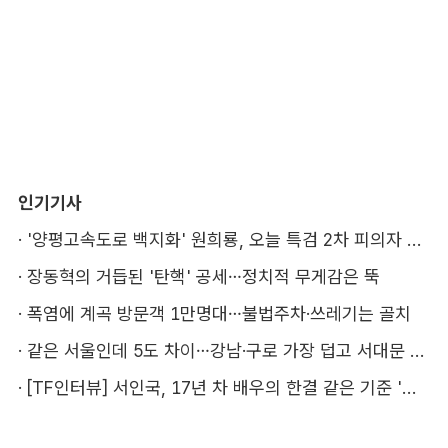
인기기사
·
'양평고속도로 백지화' 원희룡, 오늘 특검 2차 피의자 조사
·
장동혁의 거듭된 '탄핵' 공세…정치적 무게감은 뚝
·
폭염에 계곡 방문객 1만명대…불법주차·쓰레기는 골치
·
같은 서울인데 5도 차이…강남·구로 가장 덥고 서대문 낫다
·
[TF인터뷰] 서인국, 17년 차 배우의 한결 같은 기준 '성장'